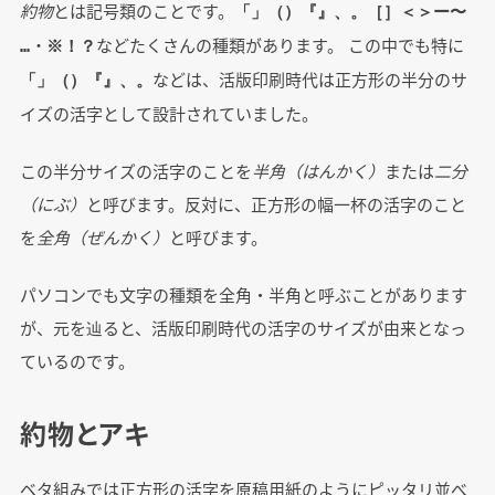
約物
とは記号類のことです。
「」（）『』、。［］＜＞ー〜
などたくさんの種類があります。 この中でも特に
…・※！？
などは、活版印刷時代は正方形の半分のサ
「」（）『』、。
イズの活字として設計されていました。
この半分サイズの活字のことを
半角（はんかく）
または
二分
（にぶ）
と呼びます。反対に、正方形の幅一杯の活字のこと
を
全角（ぜんかく）
と呼びます。
パソコンでも文字の種類を全角・半角と呼ぶことがあります
が、元を辿ると、活版印刷時代の活字のサイズが由来となっ
ているのです。
約物とアキ
ベタ組みでは正方形の活字を原稿用紙のようにピッタリ並べ