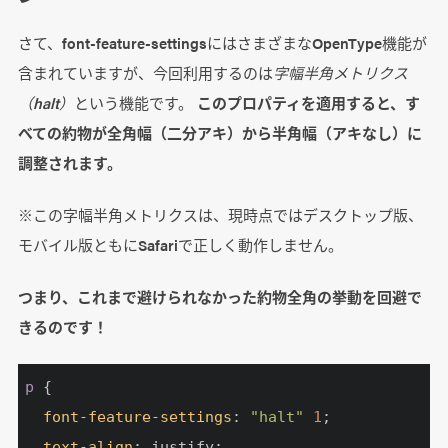
さて、font-feature-settingsにはさまざまなOpenType機能が
含まれていますが、今回利用するのは
字幅半角メトリクス
（halt）
という機能です。
このプロパティを適用すると、す
べての約物が全角幅（二分アキ）から半角幅（アキなし）に
調整されます。
※この字幅半角メトリクスは、現時点ではデスクトップ版、
モバイル版ともにSafariで正しく動作しません。
つまり、これまで避けられなかった約物全角の挙動を回避で
きるのです！
p
 {

font-feature-settings
: 
"halt"
1
;

text-align
: justify;
