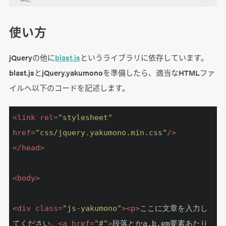
使い方
jQueryの他に
blast.js
というライブラリに依存しています。
blast.jsとjQuery.yakumonoを準備したら、適当なHTMLファ
イルへ以下のコードを記述します。
<
link
rel
=
"stylesheet"
href
=
"css/jquery.yakumono.min.css"
/>
</
head
>
<
body
>
<
div
class
=
"js-yakumono"
>
<
p
>
ここに文章を入力し
てください。
<
a
href
=
"#"
>
段落とかa,b,em要素あたり