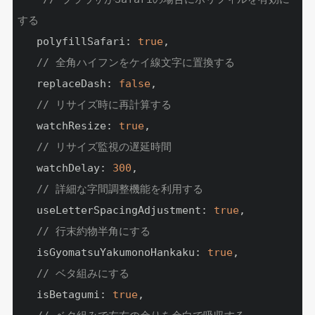
する 
   polyfillSafari: 
true
,

// 全角ハイフンをケイ線文字に置換する 
   replaceDash: 
false
,

// リサイズ時に再計算する 
   watchResize: 
true
,

// リサイズ監視の遅延時間 
   watchDelay: 
300
,

// 詳細な字間調整機能を利用する 
   useLetterSpacingAdjustment: 
true
,

// 行末約物半角にする 
   isGyomatsuYakumonoHankaku: 
true
,

// ベタ組みにする 
   isBetagumi: 
true
,
