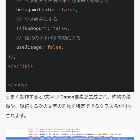
// ベタ組みで左右の余りを余白で吸収する 
   betagumiCenter: 
false
,

// ツメ組みにする 
   isTsumegumi: 
false
,

// 段頭の字下げを有効にする 
   useJisage: 
false
,

</
script
>
</
body
>
うまく動作すると1文字づつspan要素が生成され、約物の種
類や、後続する次の文字の約物を特定できるクラス名が付与
されます。