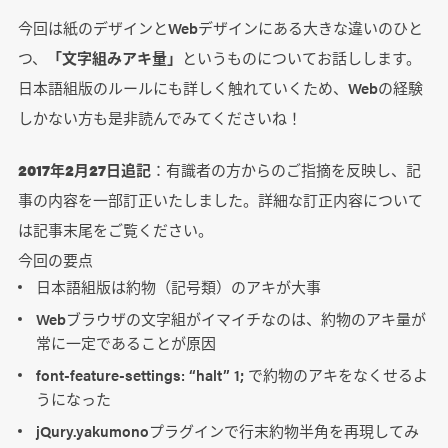
今回は紙のデザインとWebデザインにある大きな違いのひと
つ、
「文字組みアキ量」
というものについてお話しします。
日本語組版のルールにも詳しく触れていくため、Webの経験
しかない方も是非読んでみてくださいね！
2017年2月27日追記
：有識者の方からのご指摘を反映し、記
事の内容を一部訂正いたしました。詳細な訂正内容について
は記事末尾をご覧ください。
今回の要点
日本語組版は約物（記号類）のアキが大事
Webブラウザの文字組がイマイチなのは、約物のアキ量が
常に一定であることが原因
font-feature-settings: “halt” 1; で約物のアキをなくせるよ
うになった
jQury.yakumonoプラグインで行末約物半角を再現してみ