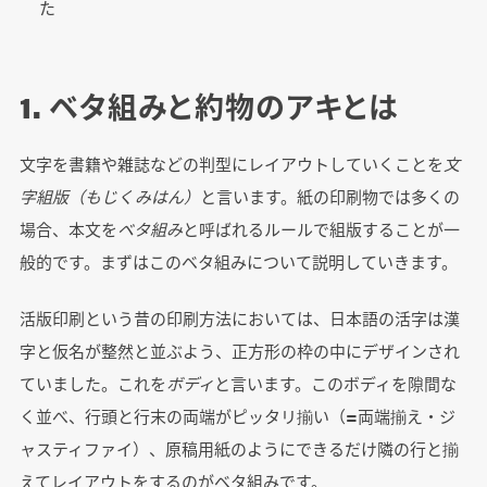
た
1. ベタ組みと約物のアキとは
文字を書籍や雑誌などの判型にレイアウトしていくことを
文
字組版（もじくみはん）
と言います。紙の印刷物では多くの
場合、本文を
ベタ組み
と呼ばれるルールで組版することが一
般的です。まずはこのベタ組みについて説明していきます。
活版印刷という昔の印刷方法においては、日本語の活字は漢
字と仮名が整然と並ぶよう、正方形の枠の中にデザインされ
ていました。これを
ボディ
と言います。このボディを隙間な
く並べ、行頭と行末の両端がピッタリ揃い（=両端揃え・ジ
ャスティファイ）、原稿用紙のようにできるだけ隣の行と揃
えてレイアウトをするのがベタ組みです。