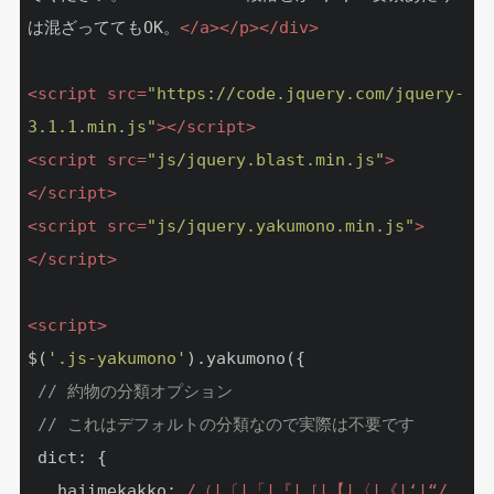
は混ざっててもOK。
</
a
>
</
p
>
</
div
>
<
script
src
=
"https://code.jquery.com/jquery-
3.1.1.min.js"
>
</
script
>
<
script
src
=
"js/jquery.blast.min.js"
>
</
script
>
<
script
src
=
"js/jquery.yakumono.min.js"
>
</
script
>
<
script
>
$(
'.js-yakumono'
).yakumono({

// 約物の分類オプション
// これはデフォルトの分類なので実際は不要です
 dict: {

   hajimekakko: 
/（|〔|「|『|［|【|〈|《|‘|“/
,
