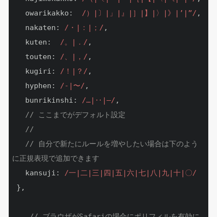
   owarikakko:  
/）|〕|」|』|］|】|〉|》|’|”/
,

   nakaten: 
/・|：|；/
,

   kuten:  
/。|．/
,

   touten: 
/、|，/
,

   kugiri: 
/！|？/
,

   hyphen: 
/‐|〜/
,

   bunrikinshi: 
/…|‥|—/
,

// ここまでがデフォルト設定
//
// 自分で新たにルールを増やしたい場合は下のよう
に正規表現で追加できます
   kansuji: 
/一|二|三|四|五|六|七|八|九|十|〇/
 },

// ブラウザがSafariの場合にポリフィルを有効に