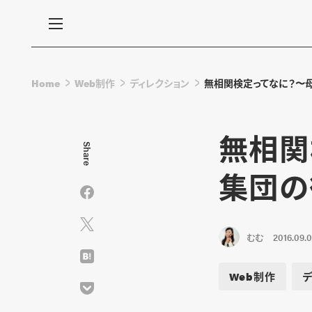
Home
Web制作
ディレクション
無相関検定ってなに？〜
無相関
Share
集団の
むむ
2016.09.
Web制作