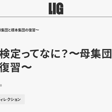
母集団と標本集団の復習〜
検定ってなに？〜母集
復習〜
08
ディレクション