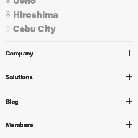
Hiroshima
Cebu City
Company
Overview
Culture
Leadership
Solutions
Overview
Technology
Design
Digital Marketing
Strategy&Consulting
Digital Education
Blog
Blog List
Members
Members List