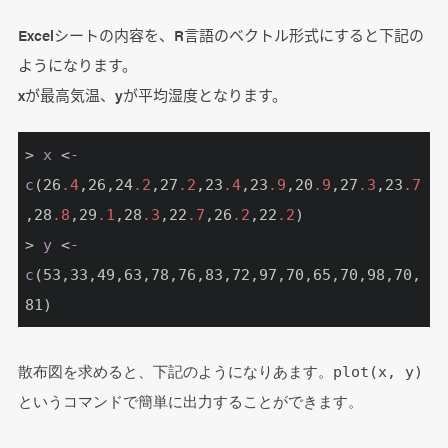
Excelシートの内容を、R言語のベクトル形式にすると下記の
ようになります。
xが最高気温、yが平均湿度となります。
> 
x
 <
-
c
(26
.4
,26,24
.2
,27
.2
,23
.4
,23
.9
,20
.9
,27
.3
,23
.7
,28
.8
,29
.1
,28
.3
,22
.7
,26
.2
,22
.2
)

> 
y
 <
-
c
(53,33,49,63,78,76,83,72,97,70,65,70,98,70,
81)
散布図を求めると、下記のようになりあます。plot(x, y)
というコマンドで簡単に出力することができます。