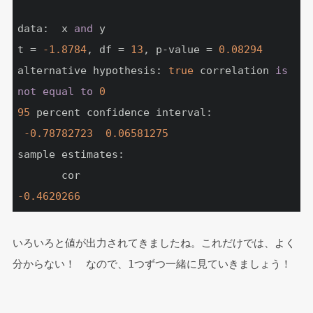
data:  x 
and
 y

t = 
-1.8784
, df = 
13
, p-value = 
0.08294
alternative hypothesis: 
true
 correlation 
is
not
equal
to
0
95
 percent confidence interval:

-0.78782723
0.06581275
sample estimates:

-0.4620266
いろいろと値が出力されてきましたね。これだけでは、よく
分からない！　なので、1つずつ一緒に見ていきましょう！