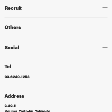
Recruit
Top
Mid Career
New Graduates
Others
Privacy Policy
Cookie Policy
Information Security
Sitemap
Advertising
Mail Magazine
Contact
Social
Facebook
X
Tel
03-6240-1253
Address
2-20-11
Kojima, Taito-ku, Tokyo-to