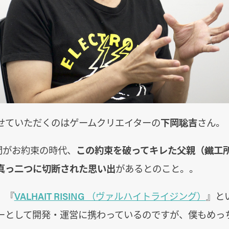
せていただくのはゲームクリエイターの
下岡聡吉
さん。
間がお約束の時代、
この約束を破ってキレた父親（鐵工
真っ二つに切断された思い出
があるとのこと。。
、『
VALHAIT RISING （ヴァルハイトライジング）
』と
ーとして開発・運営に携わっているのですが、僕もめっ