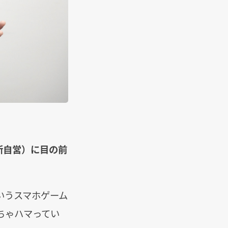
所自営）に目の前
いうスマホゲーム
ちゃハマってい