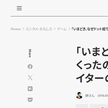
Home
エンタメ・おもしろ
ゲーム
「いまどき、なぜドット絵
「いま
Share
くった
イター
紳さん
2016.08