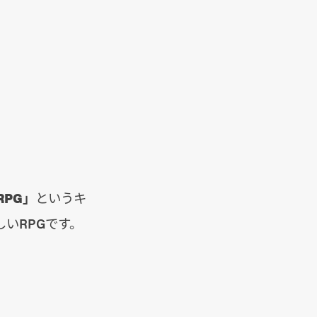
PG」
というキ
いRPGです。