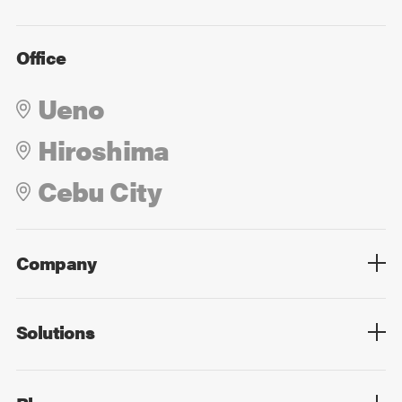
Office
Ueno
Hiroshima
Cebu City
Company
Overview
Culture
Leadership
Solutions
Overview
Technology
Design
Digital Marketing
Strategy&Consulting
Digital Education