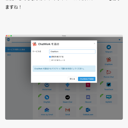
ます
ね！