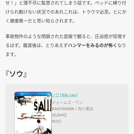
せ！」と理不尽に監禁されてしまう話です。ベッドに縛り付
けられ動けない状況でのあれこれは、トラウマ必至。とにか
く健康第一だと思い知らされます。
事故物件のような閉鎖された部屋で観ると、圧迫感が倍増す
るはず。鑑賞後は、とりあえず
ハンマーをみるのが怖く
なり
ます。
『ソウ』
ソウ [Blu-ray]
ジェームズ・ワン
KADOKAWA / 角川書店
32,934位
103分