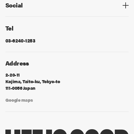
Social
Facebook
X
Tel
03-6240-1253
Address
2-20-11
Kojima, Taito-ku, Tokyo-to
111-0056 Japan
Google maps