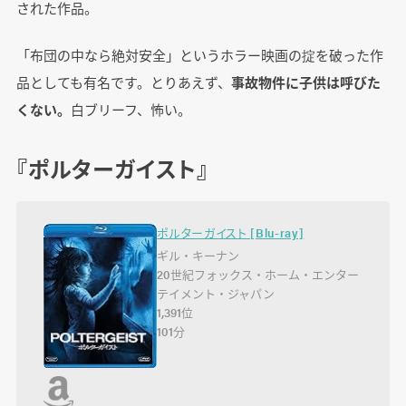
された作品。
「布団の中なら絶対安全」というホラー映画の掟を破った作
品としても有名です。とりあえず、
事故物件に子供は呼びた
くない。
白ブリーフ、怖い。
『ポルターガイスト』
ポルターガイスト [Blu-ray]
ギル・キーナン
20世紀フォックス・ホーム・エンター
テイメント・ジャパン
1,391位
101分