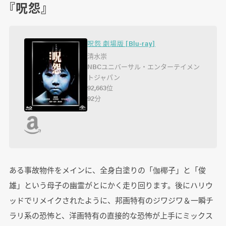
『呪怨』
呪怨 劇場版 [Blu-ray]
清水崇
NBCユニバーサル・エンターテイメン
トジャパン
92,663位
92分
ある事故物件をメインに、全身白塗りの「伽椰子」と「俊
雄」という母子の幽霊がとにかく走り回ります。後にハリウ
ッドでリメイクされたように、邦画特有のジワジワ＆一瞬チ
ラリ系の恐怖と、洋画特有の直接的な恐怖が上手にミックス