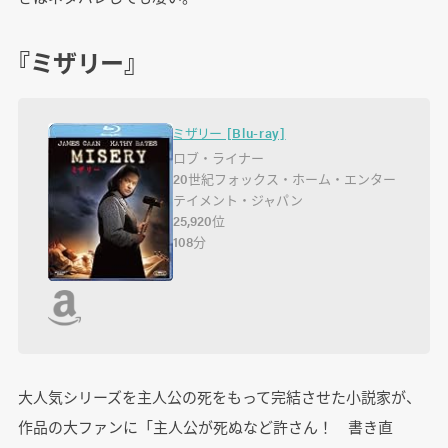
『ミザリー』
ミザリー [Blu-ray]
ロブ・ライナー
20世紀フォックス・ホーム・エンター
テイメント・ジャパン
25,920位
108分
大人気シリーズを主人公の死をもって完結させた小説家が、
作品の大ファンに「主人公が死ぬなど許さん！ 書き直