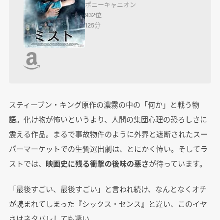
ポニーキャニオン
932位
125分
スティーブン・キング原作の濃霧の中の「何か」と戦う物
語。化け物が怖いというより、人間の集団心理の恐ろしさに
震える作品。まるで事故物件のように外界と遮断されたスー
パーマーケットでの生贄選出劇は、とにかく怖い。そしてラ
ストでは、
映画史に残る衝撃の後味の悪さ
が待っています。
「最後すごい、最後すごい」と言われ続け、なんとなくオチ
が読まれてしまった『シックス・センス』と違い、このイヤ
さはネタバレしても凄い。