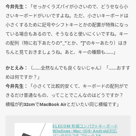
今井先生：
「せっかくラズパイが小さいので、どうせなら小
さいキーボードがいいですよね。ただ、小さいキーボードは
小さくするために記号やシフトキーとかの配置が特殊になっ
ている場合もあるので、そうなると使いにくいですね。キー
の配列（特に右下あたりの”_”とか、”]”のキーあたり）はき
ちんと見ておきましょうね。あと、キーの種類も……」
かとえみ：
（……全然なんでも良くないじゃん）「……おすす
めは何ですか？」
今井先生：
「小さくて比較的安くて、キーボードの配列がで
きるだけ普通なもの、ってことでこんなのはどうですか？
横幅が約32cmでMacBook Airとだいたい同じ横幅です」
ELECOM 有線コンパクトキーボード
Windows・Mac・iOS・Android対応
パンタグラフ式 ブラック TK-