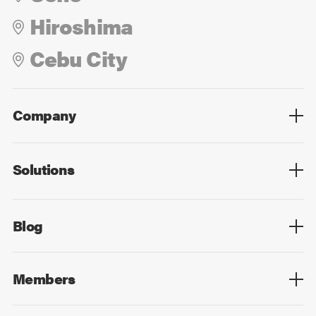
Hiroshima
Cebu City
Company
Overview
Culture
Leadership
Solutions
Overview
Technology
Design
Digital Marketing
Strategy&Consulting
Digital Education
Blog
Blog List
Members
Members List