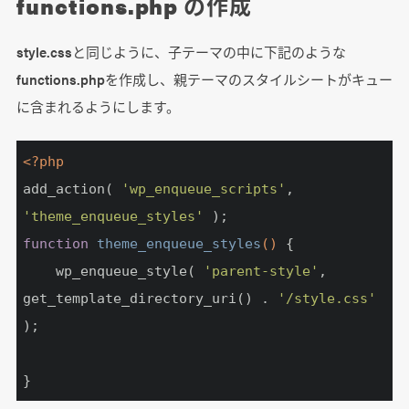
functions.php の作成
style.cssと同じように、子テーマの中に下記のような
functions.phpを作成し、親テーマのスタイルシートがキュー
に含まれるようにします。
<?php
add_action( 
'wp_enqueue_scripts'
, 
'theme_enqueue_styles'
function
theme_enqueue_styles
()
{

    wp_enqueue_style( 
'parent-style'
, 
get_template_directory_uri() . 
'/style.css'
);

}