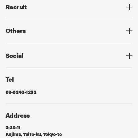
Recruit
Top
Mid Career
New Graduates
Others
Privacy Policy
Cookie Policy
Information Security
Sitemap
Advertising
Mail Magazine
Contact
Social
Facebook
X
Tel
03-6240-1253
Address
2-20-11
Kojima, Taito-ku, Tokyo-to