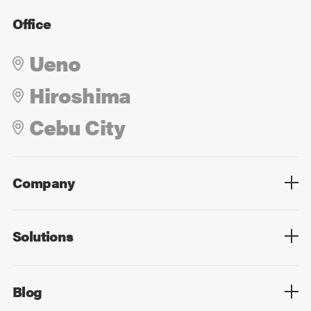
Office
Ueno
Hiroshima
Cebu City
Company
Overview
Culture
Leadership
Solutions
Overview
Technology
Design
Digital Marketing
Strategy&Consulting
Digital Education
Blog