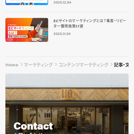
2025.12.04
ECサイトのマーケティングとは？集客・リピー
ター獲得施策17選
2025.11.04
Home
マーケティング
コンテンツマーケティング
記事・文
Contact