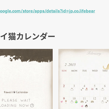
google.com/store/apps/details?id=jp.co.lifebear
ワイイ猫カレンダー