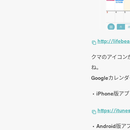
http://lifebe
クマのアイコン
ね。
Googleカレ
iPhone版ア
https://itun
Android版ア