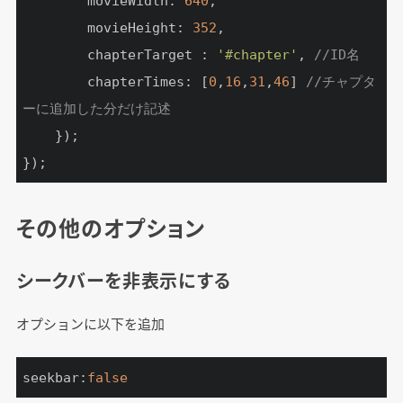
		movieWidth: 
640
,

		movieHeight: 
352
,

	    chapterTarget : 
'#chapter'
, 
//ID名
		chapterTimes: [
0
,
16
,
31
,
46
] 
//チャプタ
ーに追加した分だけ記述
	});

});
その他のオプション
シークバーを非表示にする
オプションに以下を追加
seekbar:
false