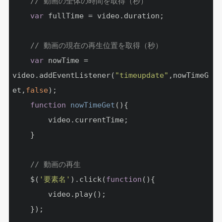
// 動画の全体の時間を取得（秒）
var
 fullTime = video.duration;

// 動画の現在の再生位置を取得（秒）
var
 nowTime = 
video.addEventListener(
"timeupdate"
,nowTimeG
et,
false
);

function
nowTimeGet
(
)
{

		video.currentTime;

	}

// 動画の再生
	$(
'要素名'
).click(
function
(
)
{

		video.play();

	});
