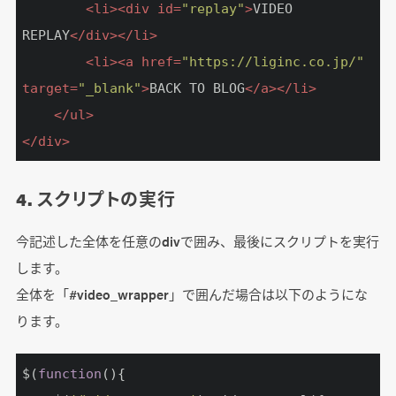
<
li
>
<
div
id
=
"replay"
>
VIDEO 
REPLAY
</
div
>
</
li
>
<
li
>
<
a
href
=
"https://liginc.co.jp/"
target
=
"_blank"
>
BACK TO BLOG
</
a
>
</
li
>
</
ul
>
</
div
>
4. スクリプトの実行
今記述した全体を任意のdivで囲み、最後にスクリプトを実行
します。
全体を「#video_wrapper」で囲んだ場合は以下のようにな
ります。
$(
function
(
)
{
