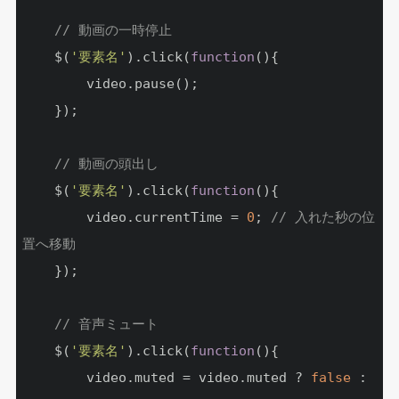
// 動画の一時停止
	$(
'要素名'
).click(
function
(
)
{

		video.pause();

	});

// 動画の頭出し
	$(
'要素名'
).click(
function
(
)
{

		video.currentTime = 
0
; 
// 入れた秒の位
置へ移動
	});

// 音声ミュート
	$(
'要素名'
).click(
function
(
)
{

		video.muted = video.muted ? 
false
 : 