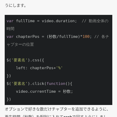
うにします。
var
 fullTime = video.duration;	
// 動画全体の
時間
var
 chapterPos = (秒数/fullTime)*
100
; 
// 各チ
ャプターの位置
$(
'要素名'
).css({

	left: chapterPos+
'%'
})

$(
'要素名'
).click(
function
(
)
{

	video.currentTime = 秒数;

})
オプションで好きな数だけチャプターを追加できるように、
再生時間（秒数）を配列に入れてeachで回すようにしまし