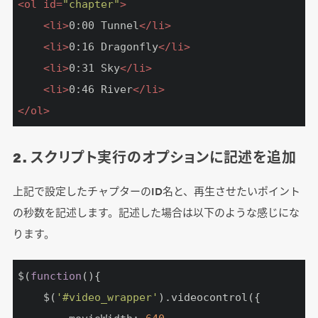
<
ol
id
=
"chapter"
>
<
li
>
0:00 Tunnel
</
li
>
<
li
>
0:16 Dragonfly
</
li
>
<
li
>
0:31 Sky
</
li
>
<
li
>
0:46 River
</
li
>
</
ol
>
2. スクリプト実行のオプションに記述を追加
上記で設定したチャプターのID名と、再生させたいポイント
の秒数を記述します。記述した場合は以下のような感じにな
ります。
$(
function
(
)
{

	$(
'#video_wrapper'
).videocontrol({
