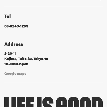
Facebook
X
Tel
03-6240-1253
Address
2-20-11
Kojima, Taito-ku, Tokyo-to
111-0056 Japan
Google maps