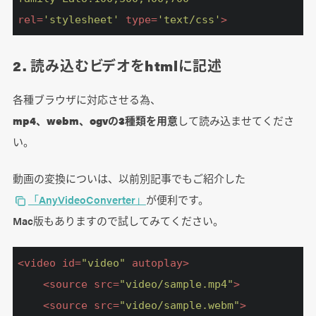
rel
=
'stylesheet'
type
=
'text/css'
>
2. 読み込むビデオをhtmlに記述
各種ブラウザに対応させる為、
mp4、webm、ogvの3種類を用意
して読み込ませてくださ
い。
動画の変換についは、以前別記事でもご紹介した
「AnyVideoConverter」
が便利です。
Mac版もありますので試してみてください。
<
video
id
=
"video"
autoplay
>
<
source
src
=
"video/sample.mp4"
>
<
source
src
=
"video/sample.webm"
>