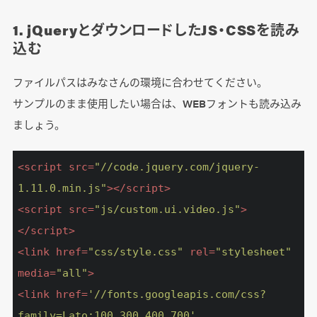
1. jQueryとダウンロードしたJS・CSSを読み
込む
ファイルパスはみなさんの環境に合わせてください。
サンプルのまま使用したい場合は、WEBフォントも読み込み
ましょう。
<
script
src
=
"//code.jquery.com/jquery-
1.11.0.min.js"
>
</
script
>
<
script
src
=
"js/custom.ui.video.js"
>
</
script
>
<
link
href
=
"css/style.css"
rel
=
"stylesheet"
media
=
"all"
>
<
link
href
=
'//fonts.googleapis.com/css?
family=Lato:100,300,400,700'