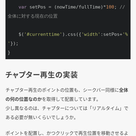
var
 setPos = (nowTime/fullTime)*
100
; 
// 
全体に対する現在の位置
	$(
'#currenttime'
).css({
'width'
:setPos+
'%
'
});

}
チャプター再生の実装
チャプター再生のポイントの位置も、シークバー同様に
全体
の何の位置なのか
を取得して配置しています。
少し異なるのは、チャプターについては「リアルタイム」で
ある必要が無いくらいでしょうか。
ポイントを配置し、かつクリックで再生位置を移動させるよ