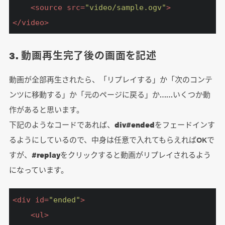
<
source
src
=
"video/sample.ogv"
>
</
video
>
3. 動画再生完了後の画面を記述
動画が全部再生されたら、「リプレイする」か「次のコンテ
ンツに移動する」か「元のページに戻る」か……いくつか動
作があると思います。
下記のようなコードであれば、
div#ended
をフェードインす
るようにしているので、中身は任意で入れてもらえればOKで
すが、
#replay
をクリックすると動画がリプレイされるよう
になっています。
<
div
id
=
"ended"
>
<
ul
>