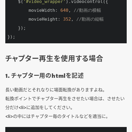
	$(
'#video_wrapper'
).videocontrol({

		movieWidth: 
640
, 
//動画の横幅
		movieHeight: 
352
, 
//動画の縦幅
	});

});
チャプター再生を使用する場合
1. チャプター用のhtmlを記述
長い動画だとそれなりに場面転換がありますよね。
転換ポイントでチャプター再生をさせたい場合は、させたい
分だけ<li>に追加をしてください。
<li>の中にはチャプター毎のタイトルなどを適当に。