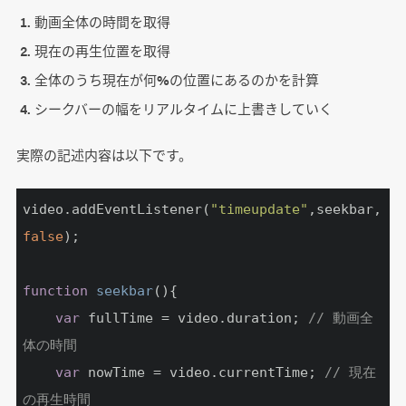
動画全体の時間を取得
現在の再生位置を取得
全体のうち現在が何%の位置にあるのかを計算
シークバーの幅をリアルタイムに上書きしていく
実際の記述内容は以下です。
video.addEventListener(
"timeupdate"
,seekbar,
false
);

function
seekbar
(
)
{

var
 fullTime = video.duration; 
// 動画全
体の時間
var
 nowTime = video.currentTime; 
// 現在
の再生時間