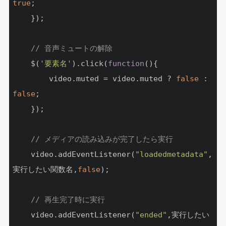
true
;

	});

// 音声ミュートの解除
	$(
'要素名'
).click(
function
(
)
{

		video.muted = video.muted ? 
false
 : 
false
;

	});

// メディアの読み込みが完了したら実行
	video.addEventListener(
"loadedmetadata"
,
実行したい関数名,
false
);

// 再生完了時に実行
	video.addEventListener(
"ended"
,実行したい