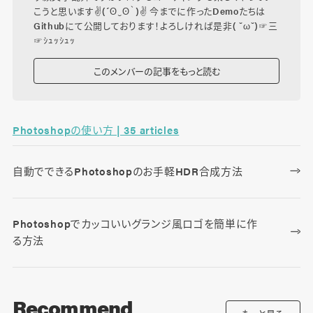
こうと思います✌(´ʘ‿ʘ｀)✌ 今までに作ったDemoたちは
Githubにて公開しております！よろしければ是非( ˘ω˘)☞三
☞ｼｭｯｼｭｯ
このメンバーの記事をもっと読む
Photoshopの使い方 | 35 articles
自動でできるPhotoshopのお手軽HDR合成方法
Photoshopでカッコいいグランジ風ロゴを簡単に作
る方法
Recommend