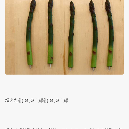
増えた✌(´ʘ‿ʘ｀)✌✌(´ʘ‿ʘ｀)✌