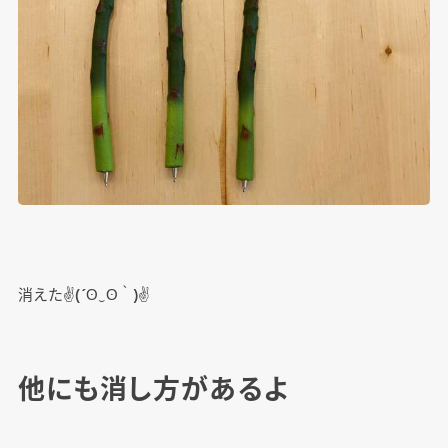
消えた✌(´ʘ‿ʘ｀)✌
他にも消し方があるよ