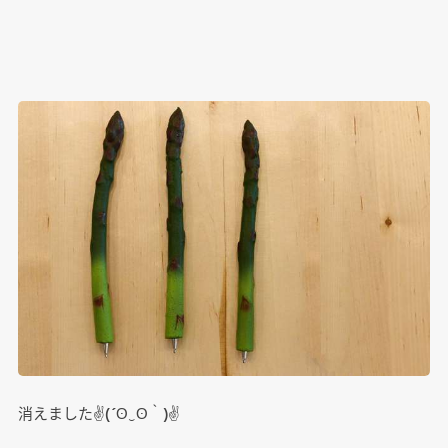
消えました✌(´ʘ‿ʘ｀)✌