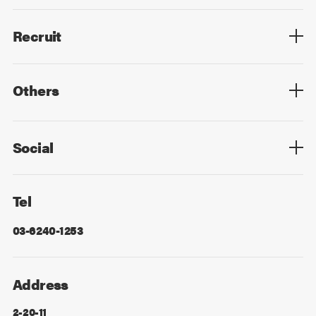
Members List
Recruit
Top
Mid Career
New Graduates
Others
Privacy Policy
Cookie Policy
Information Security
Sitemap
Advertising
Mail Magazine
Contact
Social
Facebook
X
Tel
03-6240-1253
Address
2-20-11