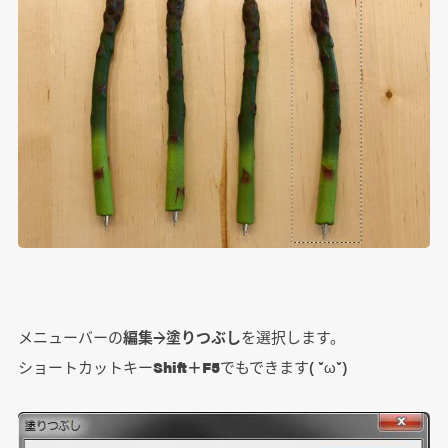
メニューバーの
編集
→
塗りつぶし
を選択します。
ショートカットキー
Shift＋F5
でもできます( ˘ω˘)