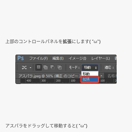
上部のコントロールパネルを
拡張
にします( ˘ω˘)
アスパラをドラッグして移動すると( ˘ω˘)