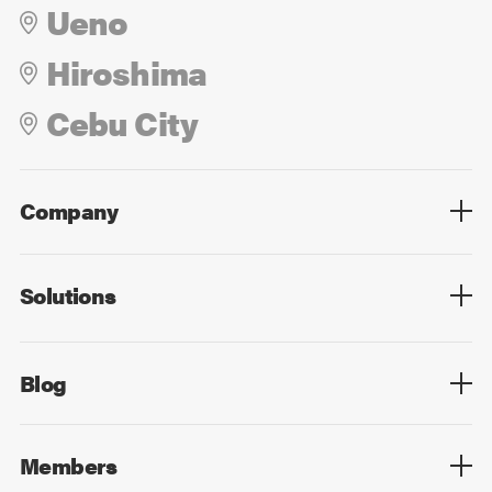
Ueno
Hiroshima
Cebu City
Company
Overview
Culture
Leadership
Solutions
Overview
Technology
Design
Digital Marketing
Strategy&Consulting
Digital Education
Blog
Blog List
Members