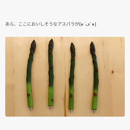
あら、ここにおいしそうなアスパラが(๑´ڡ`๑)