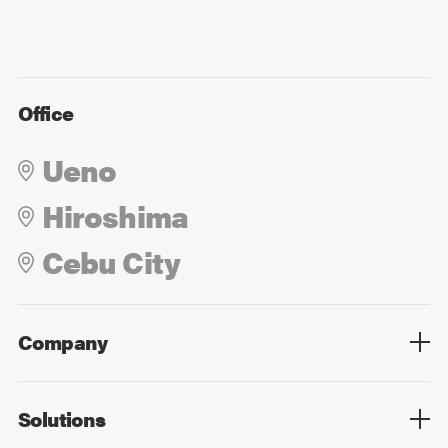
Office
Ueno
Hiroshima
Cebu City
Company
Overview
Culture
Leadership
Solutions