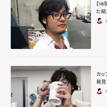
【1
た結
カッ
発見