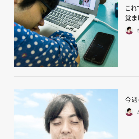
これ
覚ま
今週