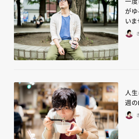
一度
がゆ
いま
人生
週の