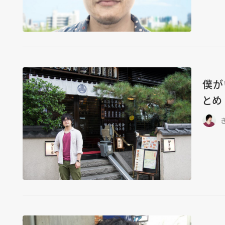
僕が
とめ