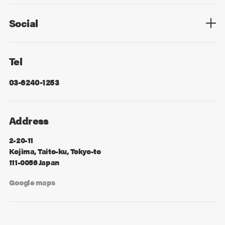
Sitemap
Advertising
Mail Magazine
Contact
Social
Facebook
X
Tel
03-6240-1253
Address
2-20-11
Kojima, Taito-ku, Tokyo-to
111-0056 Japan
Google maps