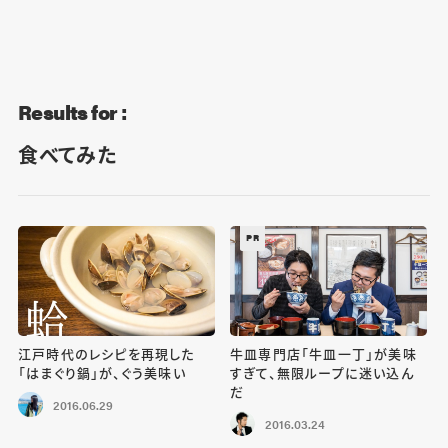
Blog
Contact
Results for :
食べてみた
PR
江戸時代のレシピを再現した
牛皿専門店「牛皿一丁」が美味
「はまぐり鍋」が、ぐう美味い
すぎて、無限ループに迷い込ん
だ
2016.06.29
2016.03.24