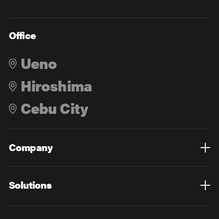
Office
Ueno
Hiroshima
Cebu City
Company
Overview
Culture
Leadership
Solutions
Overview
Technology
Design
Digital Marketing
Strategy&Consulting
Digital Education