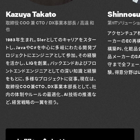
Kazuya Takato
Shinnosu
取締役 COO 兼 CTO / DX事業本部長 / 高遠 和
第1ITソリューシ
也
アクセンチュア
1983年生まれ。SIerとしてのキャリアをスター
ーカーのEC再構
トし、JavaやC#を中心に多岐にわたる開発プ
構築PJ、化粧品
ロジェクトにエンジニアとして参加。その経験
品メーカーのS
を活かし、LIGを創業。バックエンドおよびフロ
守まで全フェー
ントエンドエンジニアとしての深い知識と経験
験。得意分野はU
をもとに、多様なプロジェクトに従事。現在は、
取締役COO兼CTO、DX事業本部長として、社
内の体制やルールの最適化、AI技術の推進な
ど、経営戦略の一翼を担う。