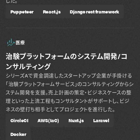
した。
Puppeteer
React.js
Django rest framework
医療
治験プラットフォームのシステム開発/コ
ンサルティング
シリーズAで資金調達したスタートアップ企業が手掛ける
「治験プラットフォームサービス」のコンサルティングからシ
ステム開発を支援。売上計画の策定・ビジネスケースの整
理といった上流工程もコンサルタントがサポートし、ビジ
ネスの壁打ち相手としてプロジェクトを進行した。
CircleCI
AWS(IaC)
Nuxt.js
Laravel
Docker