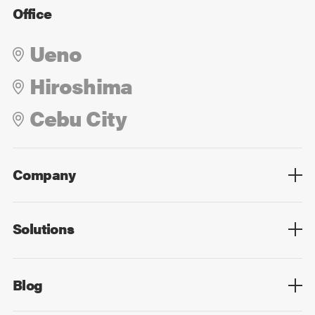
Office
Ueno
Hiroshima
Cebu City
Company
Overview
Culture
Leadership
Solutions
Overview
Technology
Design
Digital Marketing
Strategy&Consulting
Digital Education
Blog
Blog List