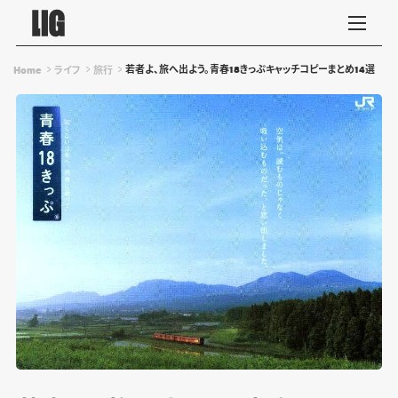
若者よ、旅へ出よう。青春18きっぷキャッチコピーまとめ14選
Home
ライフ
旅行