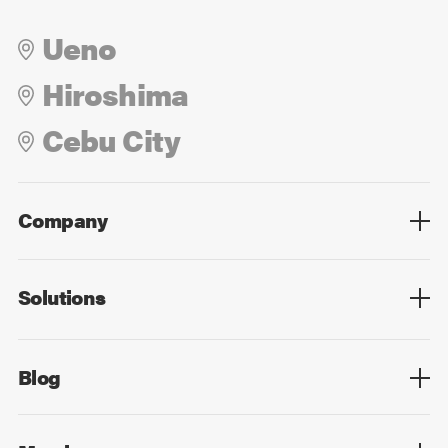
Ueno
Hiroshima
Cebu City
Company
Overview
Culture
Leadership
Solutions
Overview
Technology
Design
Digital Marketing
Strategy&Consulting
Digital Education
Blog
Blog List