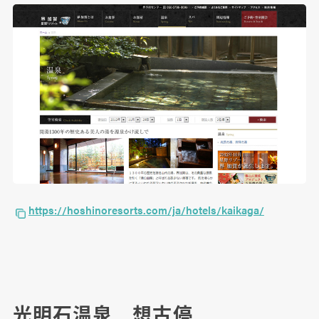
https://hoshinoresorts.com/ja/hotels/kaikaga/
光明石温泉 想古停