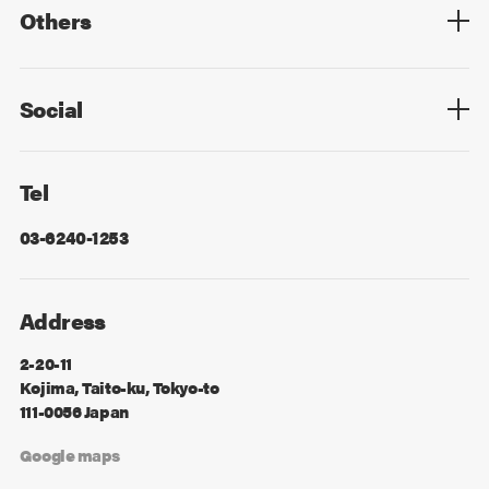
Others
Privacy Policy
Cookie Policy
Information Security
Sitemap
Advertising
Mail Magazine
Contact
Social
Facebook
X
Tel
03-6240-1253
Address
2-20-11
Kojima, Taito-ku, Tokyo-to
111-0056 Japan
Google maps