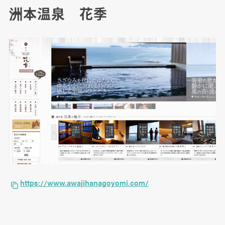
洲本温泉 花季
https://www.awajihanagoyomi.com/