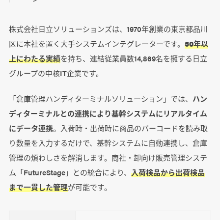
株式会社日立ソリューションズは、1970年創業の東京都品川
区に本社を置く大手システムインテグレーターです。
50年以
上にわたる実績
を持ち、連結従業員数14,869名を擁する日立
グループの中核IT企業です。
「倉庫管理ハンディターミナルソリューション」では、
ハン
ディターミナルとの連携により基幹システムにリアルタイム
にデータ連携
。入荷時・出荷時に商品のバーコードを読み取
り数量を入力するだけで、基幹システムに自動連携し、倉庫
管理の煩わしさを解消します。商社・卸向け販売管理システ
ム「FutureStage」との統合により、
入荷検品から出荷検品
まで一貫した管理
が可能です。