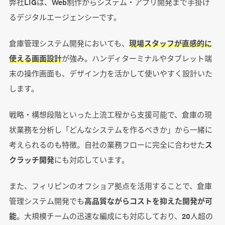
弊社LIGは、Web制作からシステム・アプリ開発まで手掛け
るデジタルエージェンシーです。
倉庫管理システム開発においても、
現場スタッフが直感的に
使える画面設計
が強み。ハンディターミナルやタブレット端
末の操作画面も、デザイン力を活かして使いやすく設計いた
します。
戦略・構想段階といった上流工程から支援可能で、倉庫の現
状業務を分析し「どんなシステムを作るべきか」から一緒に
考えられるのも特徴。自社の業務フローに完全に合わせた
ス
クラッチ開発
にも対応しています。
また、フィリピンのオフショア拠点を活用することで、倉庫
管理システム開発でも
高品質ながらコストを抑えた開発が可
能
。大規模チームの迅速な編成にも対応しており、20人超の