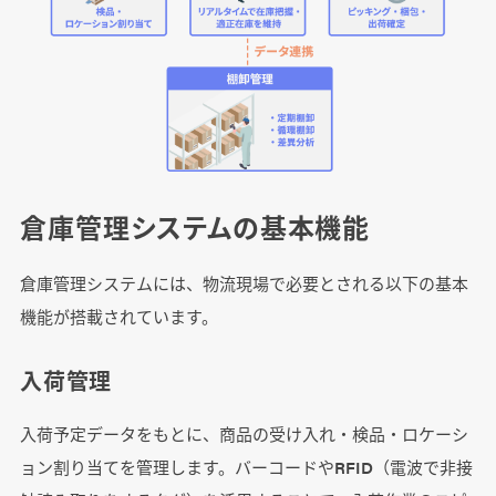
② 開発体制と技術力
③ カスタマイズの柔軟性
④ 既存システムとの連携対応
⑤ 導入後のサポート体制
倉庫管理システムの基本機能
まとめ：自社に合った倉庫管理システム開発会
社を選ぼう
倉庫管理システムには、物流現場で必要とされる以下の基本
機能が搭載されています。
入荷管理
入荷予定データをもとに、商品の受け入れ・検品・ロケーシ
ョン割り当てを管理します。バーコードやRFID（電波で非接