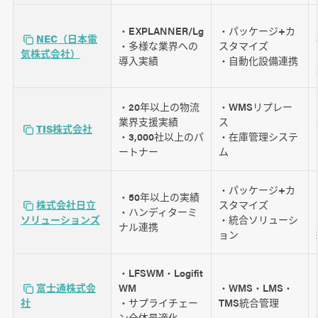
・EXPLANNER/Lg
・パッケージ+カ
NEC（日本電
・多様な業界への
スタマイズ
気株式会社）
導入実績
・自動化設備連携
・20年以上の物流
・WMSリプレー
業界支援実績
ス
TIS株式会社
・3,000社以上のパ
・在庫管理システ
ートナー
ム
・パッケージ+カ
・50年以上の実績
株式会社日立
スタマイズ
・ハンディターミ
ソリューションズ
・統合ソリューシ
ナル連携
ョン
・LFSWM・Logifit
富士通株式会
WM
・WMS・LMS・
社
・サプライチェー
TMS統合管理
ン全体最適化