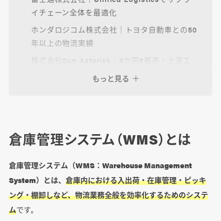
イチェーン全体を最適化
ホンダロジコム株式会社｜トヨタ自動車との50
年以上の物流実績
株式会社Sun Asterisk｜4カ国6都市・上流工
程から対応
もっと見る
株式会社シンユーコンサルティング｜独自開発
「ScWMS」で300拠点以上の実績
ゼータ株式会社｜少数精鋭チームによる高品質
なWMS開発
倉庫管理システム（WMS）とは
株式会社サンシーア｜EC特化型
WMS「SunLOGI」＋カスタマイズ開発も対応
倉庫管理システム（WMS：Warehouse Management
System）とは、
倉庫内における入出荷・在庫管理・ピッキ
ング・棚卸しなど、物流業務全般を効率化するためのシステ
倉庫管理システムを導入するメリット
ム
です。