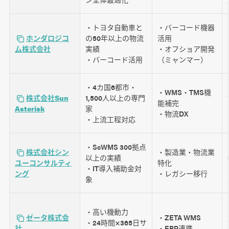
・トヨタ自動車と
・バーコード機器
ホンダロジコ
の50年以上の物流
活用
ム株式会社
実績
・オフショア開発
・バーコード活用
（ミャンマー）
・4カ国6都市・
・WMS・TMS機
株式会社Sun
1,500人以上の専門
能補完
Asterisk
家
・物流DX
・上流工程対応
・ScWMS 300拠点
株式会社シン
・製造業・物流業
以上の実績
ユーコンサルティ
特化
・IT導入補助金対
ング
・レガシー移行
象
・高い機動力
ゼータ株式会
・ZETA WMS
・24時間×365日サ
社
・ERP連携