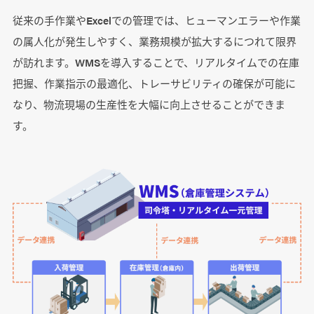
① 作業の正確性が向上し、ミスを削減
従来の手作業やExcelでの管理では、ヒューマンエラーや作業
② 業務効率化と作業時間の短縮
の属人化が発生しやすく、業務規模が拡大するにつれて限界
③ 作業の標準化で属人化を解消
が訪れます。WMSを導入することで、リアルタイムでの在庫
④ リアルタイムな情報可視化
把握、作業指示の最適化、トレーサビリティの確保が可能に
⑤ 人件費とコストの削減
なり、物流現場の生産性を大幅に向上させることができま
す。
倉庫管理システム開発の費用
開発費用に影響する主な要因
見積もりを取得する際のポイント
倉庫管理システム開発会社の選び方・比較ポイ
ント
① 自社の業種・業務への理解と実績