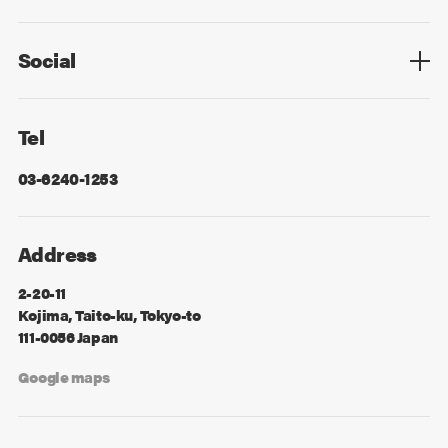
Privacy Policy
Cookie Policy
Information Security
Sitemap
Advertising
Mail Magazine
Contact
Social
Facebook
X
Tel
03-6240-1253
Address
2-20-11
Kojima, Taito-ku, Tokyo-to
111-0056 Japan
Google maps