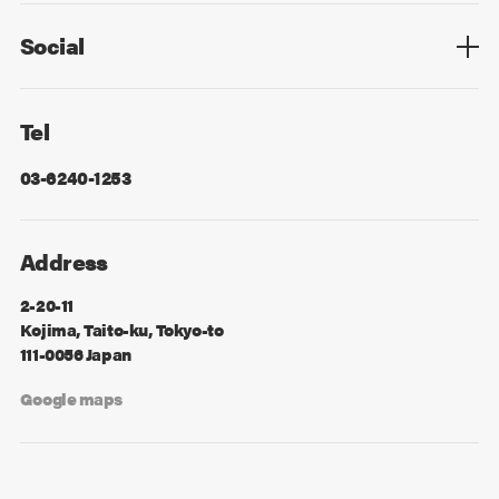
Social
Facebook
X
Tel
03-6240-1253
Address
2-20-11
Kojima, Taito-ku, Tokyo-to
111-0056 Japan
Google maps