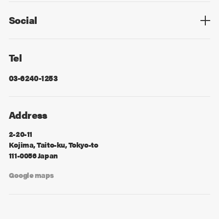
Social
Facebook
X
Tel
03-6240-1253
Address
2-20-11
Kojima, Taito-ku, Tokyo-to
111-0056 Japan
Google maps