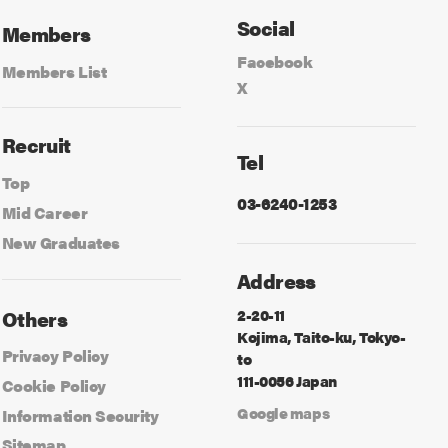
Social
Members
Facebook
Members List
X
Recruit
Tel
Top
03-6240-1253
Mid Career
New Graduates
Address
2-20-11
Others
Kojima, Taito-ku, Tokyo-
Privacy Policy
to
111-0056 Japan
Cookie Policy
Google maps
Information Security
Sitemap