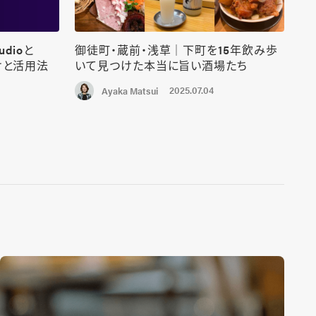
udioと
御徒町・蔵前・浅草｜下町を15年飲み歩
けと活用法
いて見つけた本当に旨い酒場たち
2025.07.04
Ayaka Matsui