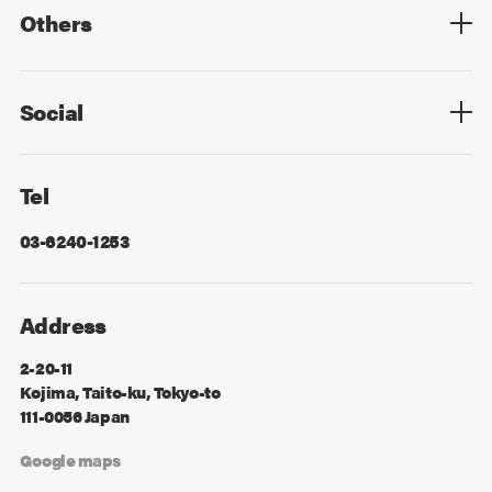
Others
Privacy Policy
Cookie Policy
Information Security
Sitemap
Advertising
Mail Magazine
Contact
Social
Facebook
X
Tel
03-6240-1253
Address
2-20-11
Kojima, Taito-ku, Tokyo-to
111-0056 Japan
Google maps