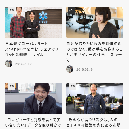
PR
日本発グローバルサービ
自分が作りたいものを創造する
ス“Appliv”を育む、フェアでフ
のではなく、受け手を想像するこ
ラットな組織｜ ナイル
とがデザイナーの仕事｜ スキー
マ
2016.02.19
2016.02.16
PR
PR
「コンピュータと冗談を言って笑
「みんなが言うリスクは、人の
い合いたい」データを取り引きで
目」500円相談の先にある市場