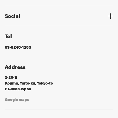
Privacy Policy
Cookie Policy
Information Security
Sitemap
Advertising
Mail Magazine
Contact
Social
Facebook
X
Tel
03-6240-1253
Address
2-20-11
Kojima, Taito-ku, Tokyo-to
111-0056 Japan
Google maps