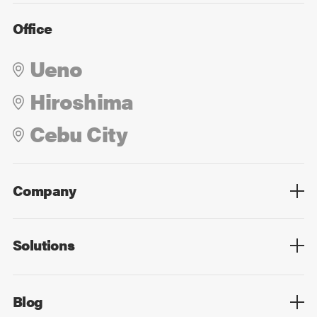
Office
Ueno
Hiroshima
Cebu City
Company
Overview
Culture
Leadership
Solutions
Overview
Technology
Design
Digital Marketing
Strategy&Consulting
Digital Education
Blog