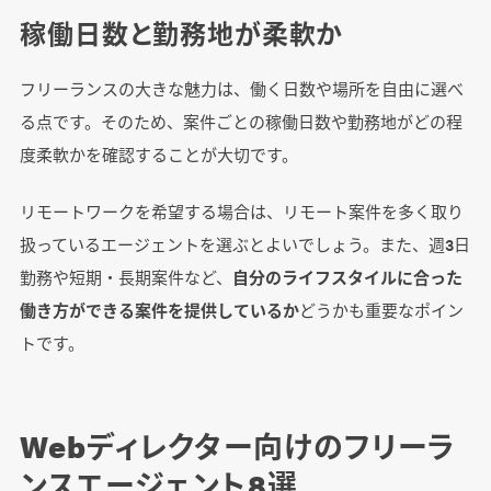
稼働日数と勤務地が柔軟か
よくある質問
フリーランスエージェントは複数登録すべきで
フリーランスの大きな魅力は、働く日数や場所を自由に選べ
すか？
る点です。そのため、案件ごとの稼働日数や勤務地がどの程
エージェントの利用に手数料はかかりますか？
度柔軟かを確認することが大切です。
週2〜3日稼働の案件はありますか？
リモートワークを希望する場合は、リモート案件を多く取り
フリーランスWebディレクターの需要はありま
扱っているエージェントを選ぶとよいでしょう。また、週3日
すか？
勤務や短期・長期案件など、
自分のライフスタイルに合った
働き方ができる案件を提供しているか
どうかも重要なポイン
さいごに
トです。
Webディレクター向けのフリーラ
ンスエージェント8選