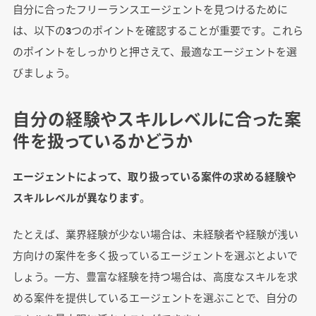
自分に合ったフリーランスエージェントを見つけるために
は、以下の3つのポイントを確認することが重要です。これら
未経験でもOK？Webディレクター案件獲得のキ
ャリアパス
のポイントをしっかりと押さえて、最適なエージェントを選
びましょう。
ステップ1：Web制作の基礎を学ぶ
ステップ2：実務経験を積むための現場に参加
自分の経験やスキルレベルに合った案
ステップ3：サイドプロジェクトや副業で実績
件を扱っているかどうか
を作る
ステップ4：プロジェクトマネジメントスキル
エージェントによって、取り扱っている案件の求める経験や
を磨く
スキルレベルが異なります
。
ステップ5：フリーランスとしての基盤を築く
たとえば、業界経験が少ない場合は、未経験者や経験が浅い
ステップ6：専門性を高めて継続的なスキルア
ップを図る
方向けの案件を多く扱っているエージェントを選ぶとよいで
しょう。一方、豊富な経験を持つ場合は、高度なスキルを求
める案件を提供しているエージェントを選ぶことで、自分の
フリーランスエージェントを活用するコツと注