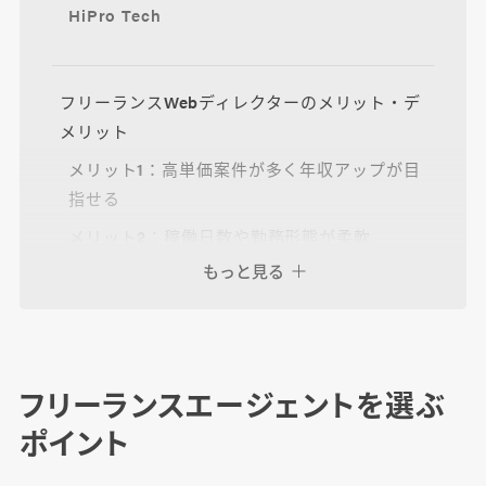
HiPro Tech
フリーランスWebディレクターのメリット・デ
メリット
メリット1：高単価案件が多く年収アップが目
指せる
メリット2：稼働日数や勤務形態が柔軟
もっと見る
メリット3：多様な経験を積むことでスキルア
ップが可能
デメリット1：案件が少なく競争率が高い
デメリット2：事務作業など主業以外の仕事が
フリーランスエージェントを選ぶ
増える
ポイント
デメリット3：収入の不安定さ