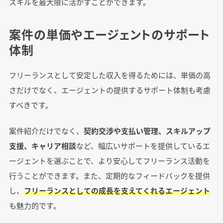
スキルを最大限に活かすことができます。
意点
複数のエージェントに登録する
案件の単価やエージェントのサポート
スキルシートを充実させる
体制
非公開案件も積極的に確認する
フリーランスとして安定した収入を得るためには、単価の高
さだけでなく、エージェントの提供するサポート体制も考慮
フリーランスWebディレクターの将来性は？
すべきです。
デジタルマーケティングの拡大による需要増
案件紹介だけでなく、
契約交渉や支払い管理、スキルアップ
リモートワークの普及と柔軟な働き方
支援、キャリア相談
など、幅広いサポートを提供しているエ
新技術の登場と専門性の重要性
ージェントを選ぶことで、より安心してフリーランス活動を
多様な業界への対応力
行うことができます。また、定期的なフィードバックを提供
フリーランスWebディレクターとしてのキャリ
し、
フリーランスとしての成長を支えてくれるエージェント
ア展望
も魅力的です。