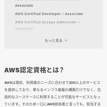
Associate
AWS Certified Developer – Associate
AWS Certified Sysops Administer –
Associate
AWS Certified Data Engineer – Associate
もっと見る
AWS Machine Learning Engineering –
Associate（β版）
AWS Certified Solution Architect –
Professional
AWS認定資格とは？
AWS Certified DevOps Engineer –
Professional
AWSは現在、利用者のニーズに合わせて200以上のサービス
を提供しており、単なるインフラ基盤の構築だけでなく、包
AWS Certified Advanced Networking –
Specialty
括的なユースケースに利用することが可能なサービスとなっ
ています。そのため一口にAWS技術者と言っても、担当する
AWS Certified Machine Learning –