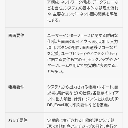
ア構成、ネットワーク構成、データフローな
どを含む。システムの基本的な処理の流れ
や、主要なコンポーネント間の関係を明確
にする。
画面要件
ユーザーインターフェースに関する詳細な
仕様。各画面のレイアウト、表示項目、入力
項目、ボタンの配置、画面遷移フローなど
を定義。ユーザビリティやアクセシビリティ
に関する要件も含める。モックアップやワイ
ヤーフレームを用いて視覚的に表現するこ
とも多い。
帳票要件
システムから出力される帳票（レポート、請
求書、集計表など）の仕様。各帳票のレイア
ウト、出力項目、計算ロジック、出力形式（P
DF、Excel等）、印刷要件などを定義。
バッチ要件
定期的に実行される自動処理（バッチ処
理）の仕様。各バッチジョブの目的、実行タ