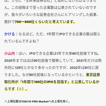
は、さらに「主幹事証券会社」と契約しなければなりませ
ん。この段階まで至った企業数は公表されていないのです
が、我々がいろいろな証券会社さんにヒアリングした結果、
推計で
700〜800社くらいだと考えています。
かける：
なるほど。ただ、1年間でIPOできる企業の数は限ら
れているんですよね？
小山内：
はい、IPOできる企業は1年で大体90社前後ですね。
2020年まではほぼ90社前後で推移していて、2021年だけは例
外的に125社とかなり多かったのですが、2022年は91社に戻
りました。なぜ90社前後になっているかというと、
東京証券
取引所が「1年間で100社のIPOを目指す」と公表しているか
らです（※）。
※上場社数はTOKYO PRO Marketへの上場を除く。