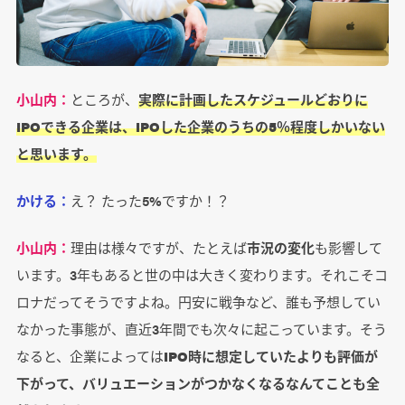
小山内：
ところが、
実際に計画したスケジュールどおりに
IPOできる企業は、IPOした企業のうちの5％程度しかいない
と思います。
かける：
え？ たった5%ですか！？
小山内：
理由は様々ですが、たとえば
市況の変化
も影響して
います。3年もあると世の中は大きく変わります。それこそコ
ロナだってそうですよね。円安に戦争など、誰も予想してい
なかった事態が、直近3年間でも次々に起こっています。そう
なると、企業によっては
IPO時に想定していたよりも評価が
下がって、バリュエーションがつかなくなるなんてことも全