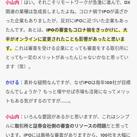
小山内：
はい。それこそリモートワークが急激に進んで、DX
関連の業種は急成長しましたよね。コロナ禍でIPOが遠ざか
った企業もありましたが、反対にIPOに近づいた企業もあっ
たんです。あとは、
IPOの審査もコロナ禍をきっかけに、大
半がオンラインに変更されたことも影響があったと思いま
す。
これは審査を受ける企業にとっても審査をする取引所に
とっても一定のメリットがあったんじゃないかなと思ってい
ます（笑）。
かける：
素朴な疑問なんですが、なぜIPOは毎年100社が目標
なんでしょうか？ もっと増やせば市場も活発になってメリッ
トもある気がするのですが……。
小山内：
いろんな要因があるかと思いますが、これはシンプ
ルに
取引所と証券会社側の審査のリソースの問題
だと思って
います。IPOには厳格な審査がありますから、100社を大幅に