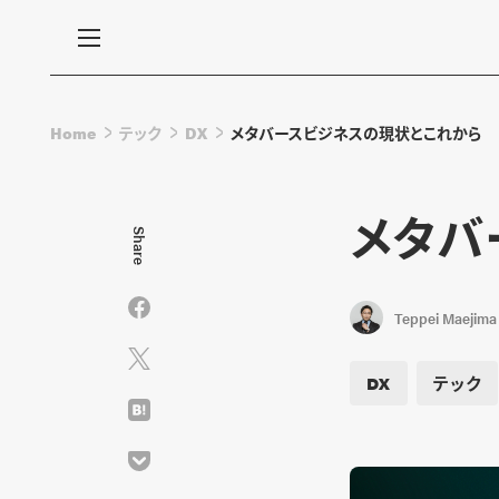
Home
テック
DX
メタバースビジネスの現状とこれから
メタバ
Share
Teppei Maejima
DX
テック