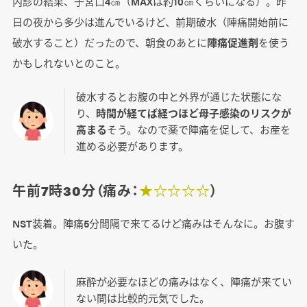
内診の結果、子宮口4㎝（MAXは約10㎝くらいになる）。昨
日の夜から多少は進んでいるけど、前期破水（陣痛開始前に
破水すること）だったので、朝食のあとに
陣痛促進剤
を使う
かもしれないとのこと。
破水するとお腹の中と外界が通じた状態にな
り、
時間が経てば経つほど母子感染のリスクが
高まる
そう。なので薬で陣痛を促して、お産を
進める必要があります。
午前7時30分（痛み：
★☆☆☆☆
）
NST装着。陣痛5分間隔で来てるけど痛みはそんなに。お腹す
いた。
麻酔が必要なほどの痛みはなく、陣痛が来てい
ない間は比較的元気でした。