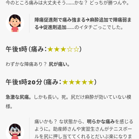
今のところ痛みは大丈夫そう……かな？ どっちが勝つんや。
陣痛促進剤で痛み強まる→麻酔追加で陣痛弱ま
る→促進剤追加
……のイタチごっこでした。
午後1時（痛み：
★★★☆☆
）
わずかな陣痛あり？
尻が痛い。
午後1時20分（痛み：
★★★★★
）
急激な尻痛。
しかも長い。死。尻だけ麻酔が効いていない模
様。
痛いかも？ な状態から、
明らかな痛み
を感じる
ように。助産師さんや実習生さんがテニスボー
ルを尻に押し当ててくれるとだいぶ楽になりま