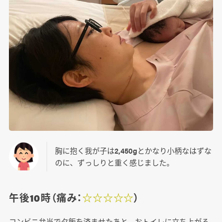
胸に抱く我が子は2,450gとかなり小柄なはずな
のに、ずっしりと重く感じました。
午後10時（痛み：
☆☆☆☆☆
）
コンビニ弁当で夕飯を済ませたあと、おトイレに立ち上がる