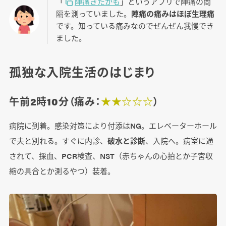
「
陣痛きたかも
」というアプリで陣痛の間
隔を測っていました。
陣痛の痛みはほぼ生理痛
です。知っている痛みなのでぜんぜん我慢でき
ました。
孤独な入院生活のはじまり
午前2時10分（痛み：
★★☆☆☆
）
病院に到着。感染対策により付添はNG。エレベーターホール
で夫と別れる。すぐに内診、
破水と診断
、入院へ。病室に通
されて、採血、PCR検査、NST（赤ちゃんの心拍とか子宮収
縮の具合とか測るやつ）装着。