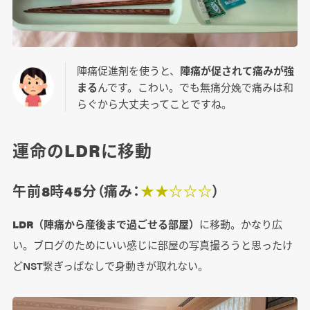
陣痛促進剤を使うと、
陣痛が促されて痛みが強
まる
んです。こわい。でも無痛分娩で痛みは和
らぐから大丈夫ってことですね。
運命のLDRに移動
午前8時45分（痛み：
★★☆☆☆
）
LDR（陣痛から産後まで過ごせる部屋）
に移動。かなり広
い。ブログのためにいい感じに部屋の写真撮ろうと思ったけ
どNST繋ぎっぱなしで身動きが取れない。