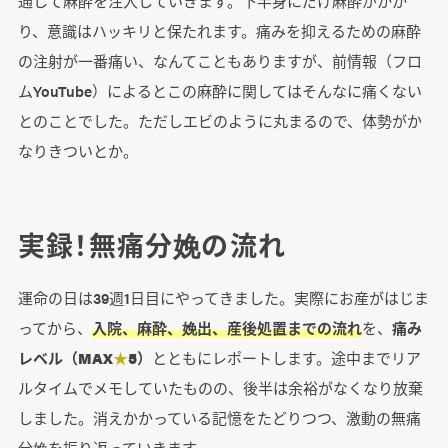
通して麻酔を注入していきます。下半身にだけ麻酔がかか
り、意識はハッキリと保たれます。痛みを抑えるための麻酔
の注射が一番痛い、なんてこともありますが、前情報（フロ
ムYouTube）によるとこの麻酔に関してはそんなに痛くない
とのことでした。ただしエビのように丸まるので、体勢がか
なりきついとか。
実録！無痛分娩の流れ
運命の日は39週1日目にやってきました。実際にお産がはじま
ってから、
入院、麻酔、娩出、産後処置までの流れ
を、
痛み
レベル（MAX
★
5）
とともにレポートします。途中までリア
ルタイムでメモしていたものの、後半は余裕がなくなり放棄
しました。消えかかっている記憶をたどりつつ、激動の無痛
分娩を振り返っていきます。