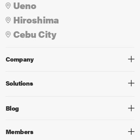
Ueno
Hiroshima
Cebu City
Company
Overview
Culture
Leadership
Solutions
Overview
Technology
Design
Digital Marketing
Strategy&Consulting
Digital Education
Blog
Blog List
Members