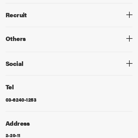
Members List
Recruit
Top
Mid Career
New Graduates
Others
Privacy Policy
Cookie Policy
Information Security
Sitemap
Advertising
Mail Magazine
Contact
Social
Facebook
X
Tel
03-6240-1253
Address
2-20-11