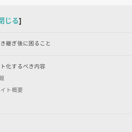
閉じる
]
引き継ぎ後に困ること
ント化するべき内容
情報
bサイト概要