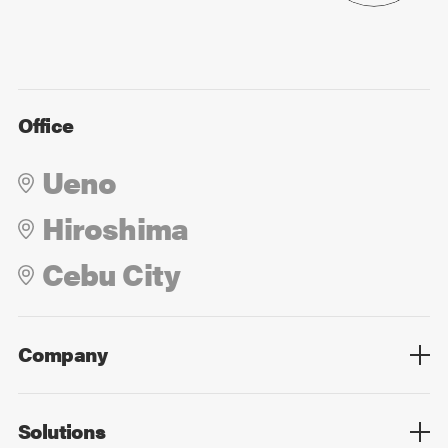
Office
Ueno
Hiroshima
Cebu City
Company
Overview
Culture
Leadership
Solutions