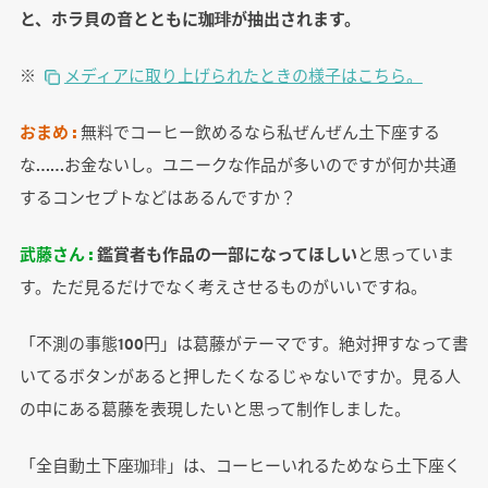
と、ホラ貝の音とともに珈琲が抽出されます。
※
メディアに取り上げられたときの様子はこちら。
おまめ :
無料でコーヒー飲めるなら私ぜんぜん土下座する
な……お金ないし。ユニークな作品が多いのですが何か共通
するコンセプトなどはあるんですか？
武藤さん :
鑑賞者も作品の一部になってほしい
と思っていま
す。ただ見るだけでなく考えさせるものがいいですね。
「不測の事態100円」は葛藤がテーマです。絶対押すなって書
いてるボタンがあると押したくなるじゃないですか。見る人
の中にある葛藤を表現したいと思って制作しました。
「全自動土下座珈琲」は、コーヒーいれるためなら土下座く