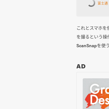
富士通 ス
これとスマホを
を撮るという操
ScanSnap
AD