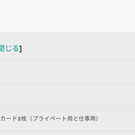
。
閉じる
]
ー
カード2枚（プライベート用と仕事用）