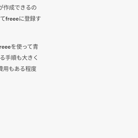
が作成できるの
freeeに登録す
eeeを使って青
する手順も大きく
費用もある程度