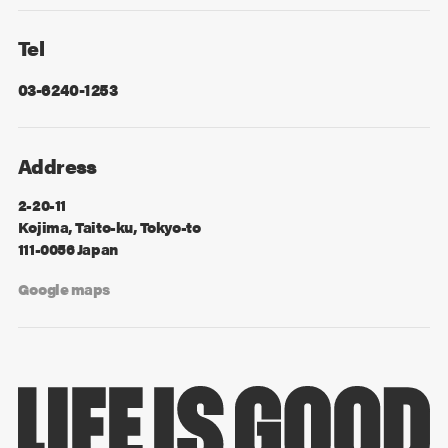
Facebook
X
Tel
03-6240-1253
Address
2-20-11
Kojima, Taito-ku, Tokyo-to
111-0056 Japan
Google maps