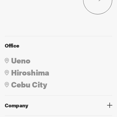
Office
Ueno
Hiroshima
Cebu City
Company
Overview
Culture
Leadership