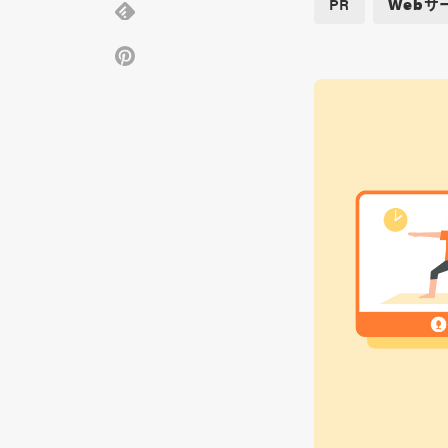
PR
Webサ