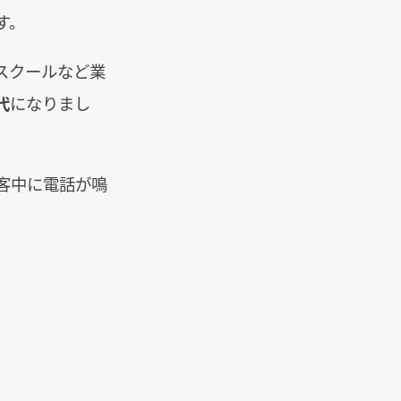
す。
スクールなど業
代
になりまし
客中に電話が鳴