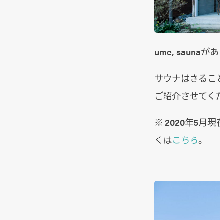
ume, sauna
サウナはさるこ
ご紹介させてく
※ 2020年5
くは
こちら
。