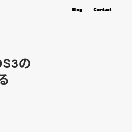
Blog
Contact
S3の
る