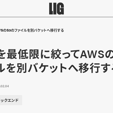
WSのS3のファイルを別バケットへ移行する
を最低限に絞ってAWSの
ルを別バケットへ移行す
.02.04
バックエンド