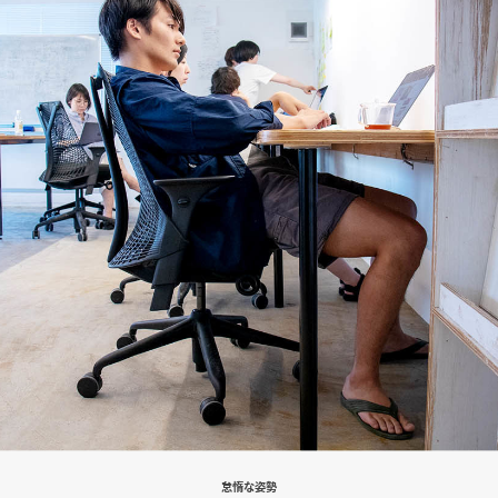
怠惰な姿勢