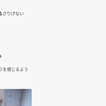
る
さりげない
。
りを感じるよう