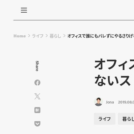
Home
ライフ
暮らし
オフィスで誰にもバレずにやるさりげ
オフィ
Share
ないス
Jona
2019.08.
ライフ
暮ら