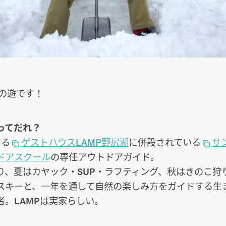
ドの遊です！
ってだれ？
する
ゲストハウスLAMP野尻湖
に併設されている
サ
ドアスクール
の専任アウトドアガイド。
り、夏はカヤック・SUP・ラフティング、秋はきのこ狩
スキーと、一年を通して自然の楽しみ方をガイドする生
者。LAMPは実家らしい。