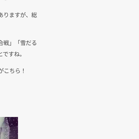
ありますが、総
合戦」「雪だる
とですね。
がこちら！