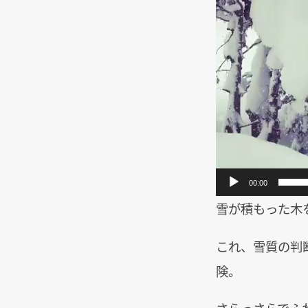
プ
レ
ー
ヤ
ー
00:00
雪が積もった木
これ、雪質の判
険。