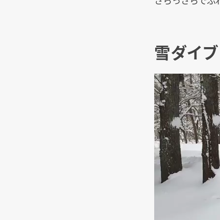
さらっさらでふ
雪ダイブ
動
画
プ
レ
ー
ヤ
ー