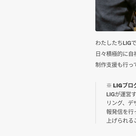
わたしたちLIG
日々積極的に自
制作支援も行っ
※ LIGブ
LIGが運
リング、デ
報発信を行
上げられる