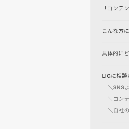
「コンテ
こんな方
具体的に
LIGに相
＼SNS
＼コン
＼自社