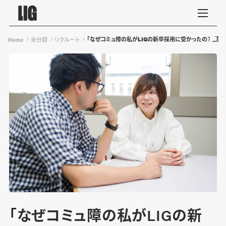
「なぜコミュ障の私がLIGの新卒採用に受かったの？」勇
Home
未分類
リクルート
「なぜコミュ障の私がLIGの新