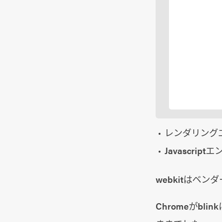
レンダリング
Javascrip
webkitはベ
Chromeがbl