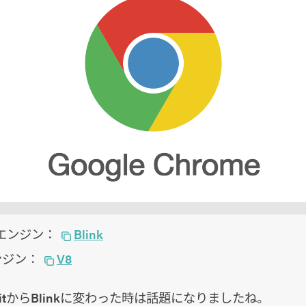
エンジン：
Blink
tエンジン：
V8
bkitからBlinkに変わった時は話題になりましたね。