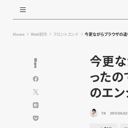
Home
Web制作
フロントエンド
今更ながらブラウザの違いが気
今更な
Share
ったので、
のエン
TK
2017.06.02