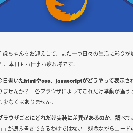
千歳ちゃんをお迎えして、また一つ日々の生活に彩りが
さん、本日もお仕事お疲れ様です。
日書いたhtmlやcss、javascriptがどうやって表示
りませんか？ 各ブラウザによってこれだけ挙動が違う
も少なくはありません。
ブラウザごとにどれだけ実装に差異があるのか
、調べて
C++が読み書きできるわけではない＝残念ながらコード