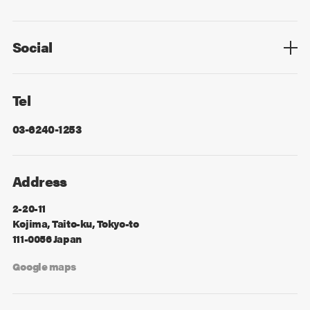
Privacy Policy
Cookie Policy
Information Security
Sitemap
Advertising
Mail Magazine
Contact
Social
Facebook
X
Tel
03-6240-1253
Address
2-20-11
Kojima, Taito-ku, Tokyo-to
111-0056 Japan
Google maps