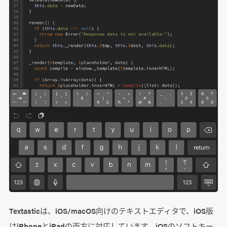
Textasticは、iOS/macOS向けのテキストエディタで、iOS版
はiPhoneとiPadの両方に対応しています。iOSのソフトキー