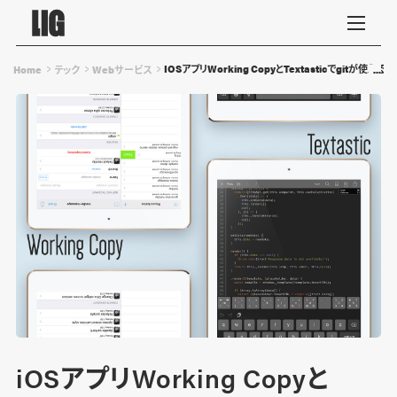
IOSアプリWorking CopyとTextasticでgitが
Home
テック
Webサービス
iOSアプリWorking Copyと