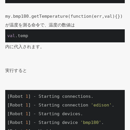
my.bmp180.getTemperature(function(err,val){})
が温度を測る命令で、温度の数値は
val
.temp
内に代入されます。
実行すると
[Robot 
1
] - Starting connections.

[Robot 
1
] - Starting connection 
'edison'
.

[Robot 
1
] - Starting devices.

[Robot 
1
] - Starting device 
'bmp180'
.
