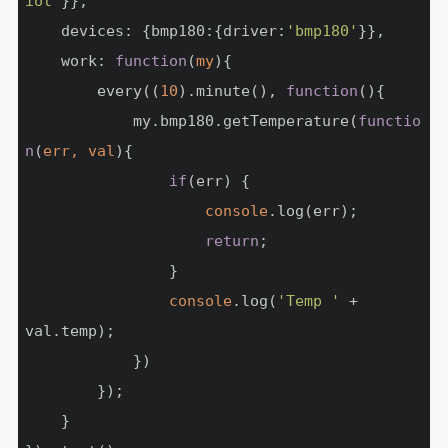
iot'
}},

	devices: {bmp180:{driver:
'bmp180'
}},

	work: 
function
(
my
)
{

		every((
10
).minute(), 
function
(
)
{

			my.bmp180.getTemperature(
functio
n
(
err, val
)
{

if
(err) {

console
.log(err);

return
;

				}

console
.log(
'Temp '
 + 
val.temp);

			})

		});

	}
