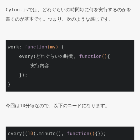
Cylon.jsでは、どれぐらいの時間毎に何を実行するのかを
書くのが基本です。つまり、次のような感じです。
work: 
function
(my)
{

	every(どれぐらいの時間, 
function
()
{

		実行内容

	});

}
今回は10分毎なので、以下のコードになります。
every((
10
).minute(), 
function
()
{});