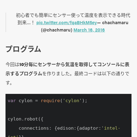
初心者でも簡単にセンサー使って温度を表示できる時代
到来…！
pic.twitter.com/fqaBHkM5ey
— chachamaru
(@chachmaru)
March 16, 2016
プログラム
今回は
10分毎にセンサーから気温を取得してコンソールに表
示するプログラム
を作りました。最終コードは以下の通りで
す。
var
 cylon = 
require
(
'cylon'
);

cylon.robot({

	connections: {edison:{adaptor:
'intel-