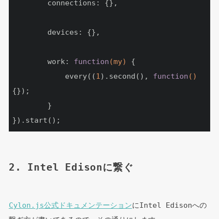
		connections: {},

		devices: {},

		work: 
function
(my)
{

			every((
1
).second(), 
function
()
{});

		}

}).start();
2. Intel Edisonに繋ぐ
Cylon.js公式ドキュメンテーション
にIntel Edisonへの