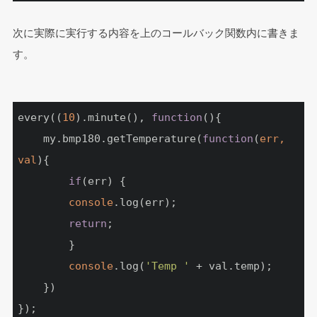
次に実際に実行する内容を上のコールバック関数内に書きま
す。
every((
10
).minute(), 
function
(
)
{

	my.bmp180.getTemperature(
function
(
err, 
val
)
{

if
(err) {

console
.log(err);

return
;

		}

console
.log(
'Temp '
 + val.temp);

	})

});