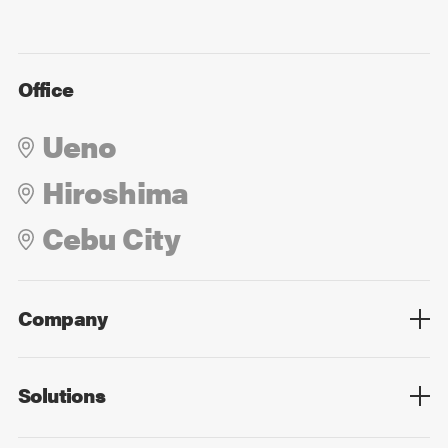
Office
Ueno
Hiroshima
Cebu City
Company
Overview
Culture
Leadership
Solutions
Overview
Technology
Design
Digital Marketing
Strategy&Consulting
Digital Education