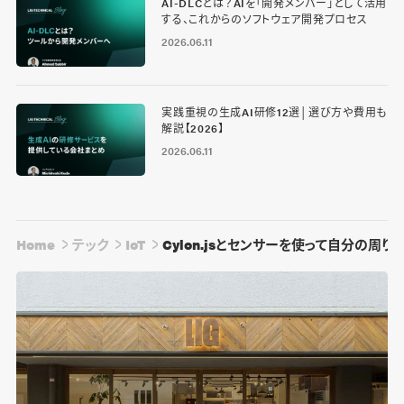
AI-DLCとは？AIを「開発メンバー」として活用
する、これからのソフトウェア開発プロセス
2026.06.11
実践重視の生成AI研修12選│選び方や費用も
解説【2026】
2026.06.11
Home
テック
IoT
Cylon.jsとセンサーを使って自分の周